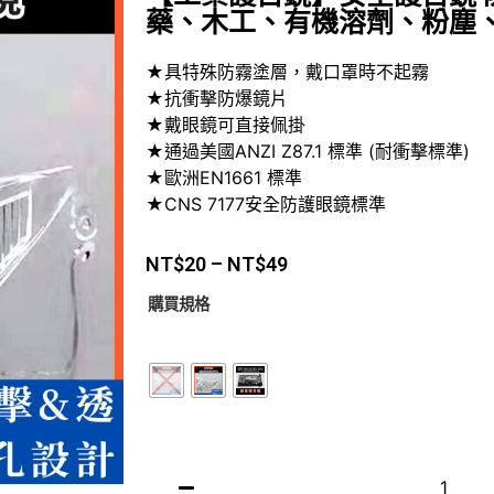
藥、木工、有機溶劑、粉塵、
★具特殊防霧塗層，戴口罩時不起霧
★抗衝擊防爆鏡片
★戴眼鏡可直接佩掛
★通過美國ANZI Z87.1 標準 (耐衝擊標準)
★歐洲EN1661 標準
★CNS 7177安全防護眼鏡標準
NT$
20
–
NT$
49
購買規格