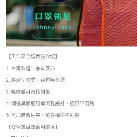
【工作安全護目鏡介紹】
1. 台灣製造，品質安心
2. 經濟型款式，荷包無負擔
3. 戴眼鏡可直接佩掛
4. 側邊具備通風導流孔設計，通風不悶熱
5. 可加購收納袋，隨身攜帶不刮傷
【安全護目鏡適用環境】