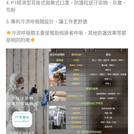
4. P1經濟型耳掛式拋棄式口罩，防護粒狀汙染物、灰塵、
花粉
5. 專利冷流呼吸閥設計，讓工作更舒適
冷流呼吸閥主要是幫助佩掛者呼吸，其他防護效果等都
是相同的唷