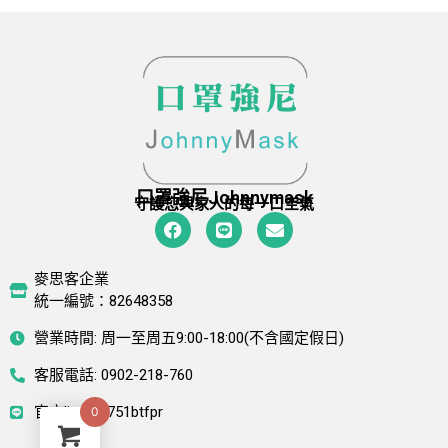
口罩強尼Johnnymask
守護您與家人的每一口空氣
麥思客企業
統一編號：82648358
營業時間: 周一至周五9:00-18:00(不含國定假日)
客服電話: 0902-218-760
官方line: @751btfpr
0