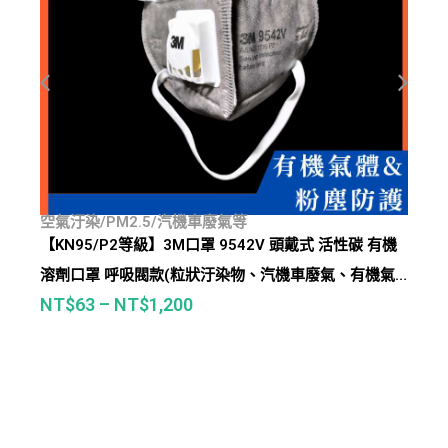
空氣汙染/PM2.5/汽機車廢氣等
【KN95/P2等級】3M口罩 9542V 頭戴式 活性碳 有機
溶劑口罩 呼吸閥款(粒狀汙染物、汽機車廢氣、有機氣
NT$
63
–
NT$
1,200
體等)