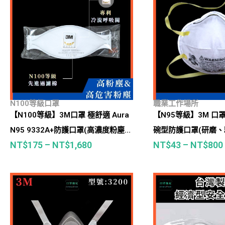
N100等級口罩
職業工作場所
【N100等級】3M口罩 極舒適 Aura
【N95等級】3M 口罩
N95 9332A+防護口罩(高濃度粉塵、
碗型防護口罩(研磨
NT$
175
–
NT$
1,680
NT$
43
–
NT$
800
高危害粒狀汙染物等)
粒狀物汙染)