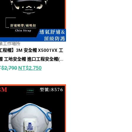
業工作場所
工程帽】3M 安全帽 X5001VX 工
帽 工地安全帽 進口工程安全帽(勞
T$
2,790
NT$
2,750
、工地、建築、高空作業)