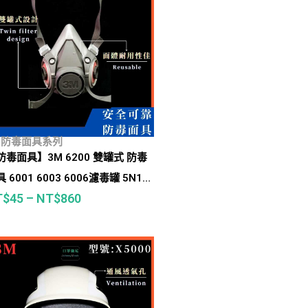
M防毒面具系列
防毒面具】3M 6200 雙罐式 防毒
 6001 6003 6006濾毒罐 5N11
T$
45
–
NT$
860
濾棉 501濾棉蓋(噴漆、油漆、烤
、酸性氣體、甲醛、有機蒸氣等)