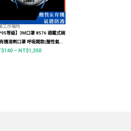
業工作場所
P95等級】3M口罩 8576 頭戴式碗
 有機溶劑口罩 呼吸閥款(酸性氣
T$
140
–
NT$
1,350
、農藥、有機溶劑等)