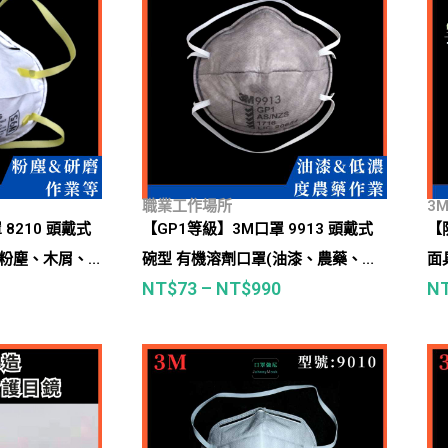
職業工作場所
3
 8210 頭戴式
【GP1等級】3M口罩 9913 頭戴式
【
、粉塵、木屑、
碗型 有機溶劑口罩(油漆、農藥、有
面具
NT$
73
–
NT$
990
N
機溶劑、粉塵環境)
過
漆