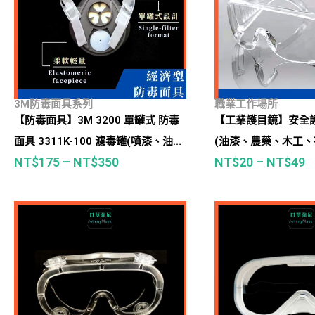
3M防毒面具系列
職業工作場所
【防毒面具】3M 3200 單罐式 防毒
【工業護目鏡】安全
面具 3311K-100 濾毒罐(噴漆、油
(油漆、農藥、木工
NT$
175
–
NT$
350
NT$
20
–
NT$
49
漆、烤漆、有機蒸氣等)
塵、飛沫等)