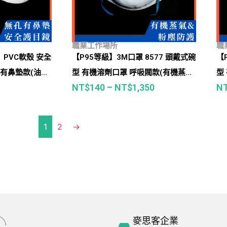
職業工作場所
職
PVC軟殼 安全
【P95等級】3M口罩 8577 頭戴式碗
【
孔有鼻墊款(油
型 有機溶劑口罩 呼吸閥款(有機蒸
型
NT$
140
–
NT$
1,350
N
機溶劑、粉塵、
氣、農藥、油煙、樹脂、低危害噴漆
體
等)
1
2
→
麥思客企業