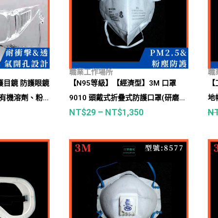
職業工作場所
職
護目鏡 防護眼鏡
【N95等級】【經濟型】3M 口罩
【
、有機溶劑、粉
9010 頭戴式折疊式防護口罩(研磨、
地
NT$
29
–
NT$
1,350
N
粉塵、木屑、粒狀物汙染)
安