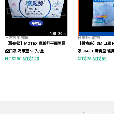
日常外出防護
日常外出防護
【醫療級】MOTEX 摩戴舒平面型醫
【醫療級】3M 口罩 N
療口罩 海軍藍 50入/盒
罩 8660+ 清爽型 
NT$
250
NT$
120
NT$
75
NT$
59
5入/包