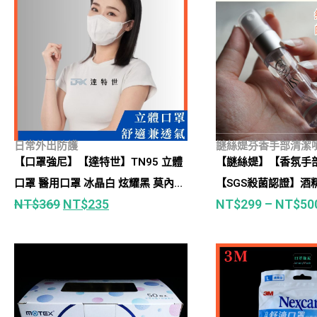
日常外出防護
謎絲媞芬香手部清潔
【口罩強尼】【達特世】TN95 立體
【謎絲媞】【香氛手
口罩 醫用口罩 冰晶白 炫耀黑 莫內四
【SGS殺菌認證】酒
NT$
369
NT$
235
NT$
299
–
NT$
50
色 胭脂四色 都會四色
積雪草萃取 74%食