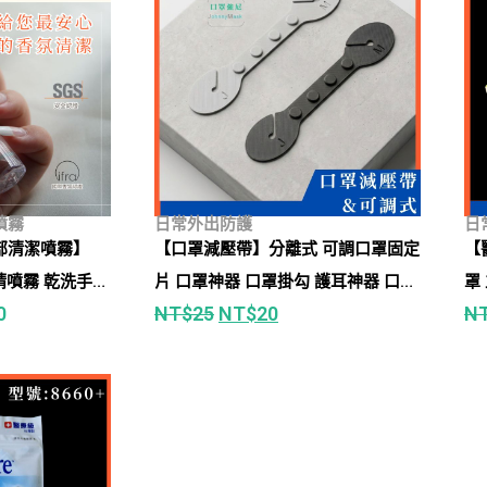
噴霧
日常外出防護
日
部清潔噴霧】
【口罩減壓帶】分離式 可調口罩固定
【
精噴霧 乾洗手
片 口罩神器 口罩掛勾 護耳神器 口罩
0
NT$
25
NT$
20
N
品級酒精
減壓 防耳朵疼痛 耳掛式轉頭戴式