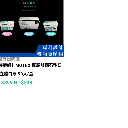
常外出防護
醫療級】MOTEX 摩戴舒鑽石型口
罩 立體口罩 50入/盒
T$
399
NT$
249