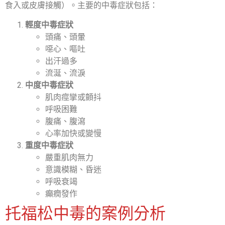
食入或皮膚接觸）。主要的中毒症狀包括：
輕度中毒症狀
頭痛、頭暈
噁心、嘔吐
出汗過多
流涎、流淚
中度中毒症狀
肌肉痙攣或顫抖
呼吸困難
腹痛、腹瀉
心率加快或變慢
重度中毒症狀
嚴重肌肉無力
意識模糊、昏迷
呼吸衰竭
癲癇發作
托福松中毒的案例分析