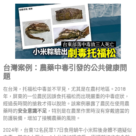
台灣案例：農藥中毒引發的公共健康問
題
在台灣，托福松中毒並不罕見，尤其是在農村地區。2018
年，屏東的一位農民因誤食托福松而出現嚴重的中毒症狀，
經過長時間的搶救才得以脫險。該案例暴露了農民在使用農
藥時的
安全意識不足
，特別是在農業作業時沒有穿戴適當的
防護裝備，增加了接觸農藥的風險。
2024年，台東12名民眾17日食用蝸牛小米粽後身體不適疑似