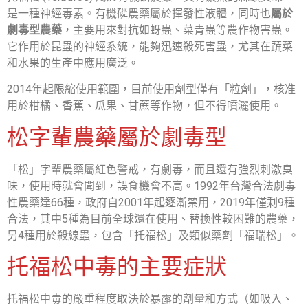
是一種神經毒素。有機磷農藥屬於揮發性液體，同時也
屬於
劇毒型農藥
，主要用來對抗如蚜蟲、菜青蟲等農作物害蟲。
它作用於昆蟲的神經系統，能夠迅速殺死害蟲，尤其在蔬菜
和水果的生產中應用廣泛。
2014年起限縮使用範圍，目前使用劑型僅有「粒劑」，核准
用於柑橘、香蕉、瓜果、甘蔗等作物，但不得噴灑使用。
松字輩農藥屬於劇毒型
「松」字輩農藥屬紅色警戒，有劇毒，而且還有強烈刺激臭
味，使用時就會聞到，誤食機會不高。1992年台灣合法劇毒
性農藥達66種，政府自2001年起逐漸禁用，2019年僅剩9種
合法，其中5種為目前全球還在使用、替換性較困難的農藥，
另4種用於殺線蟲，包含「托福松」及類似藥劑「福瑞松」。
托福松中毒的主要症狀
托福松中毒的嚴重程度取決於暴露的劑量和方式（如吸入、