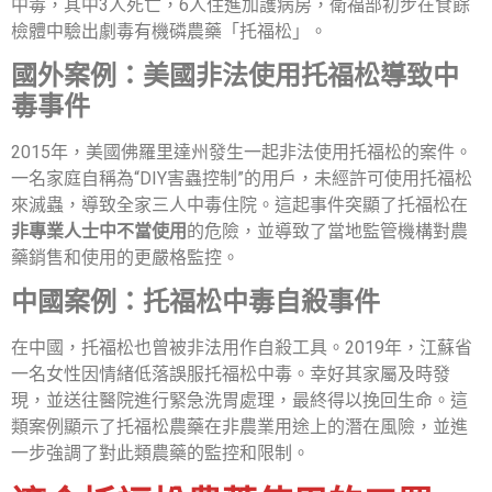
中毒，其中3人死亡，6人住進加護病房，衛福部初步在食餘
檢體中驗出劇毒有機磷農藥「托福松」。
國外案例：美國非法使用托福松導致中
毒事件
2015年，美國佛羅里達州發生一起非法使用托福松的案件。
一名家庭自稱為“DIY害蟲控制”的用戶，未經許可使用托福松
來滅蟲，導致全家三人中毒住院。這起事件突顯了托福松在
非專業人士中不當使用
的危險，並導致了當地監管機構對農
藥銷售和使用的更嚴格監控。
中國案例：托福松中毒自殺事件
在中國，托福松也曾被非法用作自殺工具。2019年，江蘇省
一名女性因情緒低落誤服托福松中毒。幸好其家屬及時發
現，並送往醫院進行緊急洗胃處理，最終得以挽回生命。這
類案例顯示了托福松農藥在非農業用途上的潛在風險，並進
一步強調了對此類農藥的監控和限制。