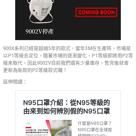
900X系列已經是超過5年的款式，當年3M在生產時，市場是
以P1等級去定位，隨著市場的逐漸變化，P1等級即將用P2等
級來取代，因此9002V目前我們還有少量庫存，售完後就會
更新為新款的P2等級款式囉！
延伸閱讀：