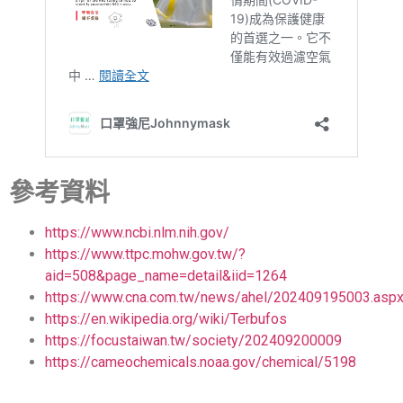
參考資料
https://www.ncbi.nlm.nih.gov/
https://www.ttpc.mohw.gov.tw/?
aid=508&page_name=detail&iid=1264
https://www.cna.com.tw/news/ahel/202409195003.asp
https://en.wikipedia.org/wiki/Terbufos
https://focustaiwan.tw/society/202409200009
https://cameochemicals.noaa.gov/chemical/5198