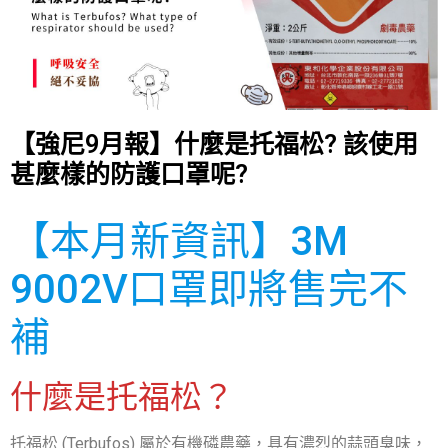
【強尼9月報】什麼是托福松? 該使用
甚麼樣的防護口罩呢?
【本月新資訊】3M
9002V口罩即將售完不
補
什麼是托福松？
托福松 (Terbufos) 屬於有機磷農藥，具有濃烈的蒜頭臭味，