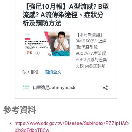
參考資料
https://www.cdc.gov.tw/Disease/SubIndex/PZZIpHAC-
pjbSdEdboTBCw