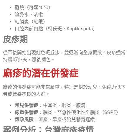
發燒（可達40°C）
流鼻水、咳嗽
結膜炎（紅眼）
口腔內部白點（柯氏斑，Koplik spots）
皮疹期
從耳後開始出現紅色斑丘疹，並逐漸向全身擴散。皮疹通常
持續4到7天，隨後褪色。
麻疹的潛在併發症
麻疹的併發症可能非常嚴重，特別是對於幼兒、免疫力低下
者或營養不良的人群。
常見併發症
：中耳炎、肺炎、腹瀉
嚴重併發症
：腦炎、亞急性硬化性全腦炎（SSPE）
懷孕風險
：流產、早產或胎兒發育遲緩
案例分析：台灣麻疹疫情