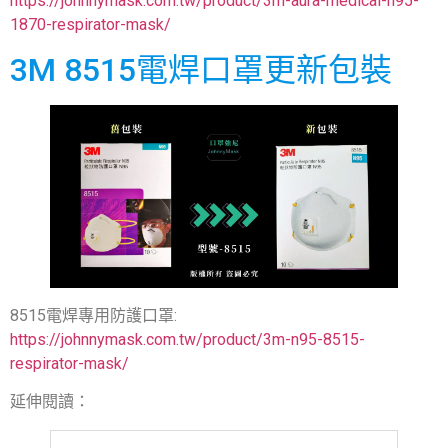
https://johnnymask.com.tw/product/3m-aura-medical-n95-
1870-respirator-mask/
3M 8515電焊口罩更新包裝
8515電焊專用防護口罩:
https://johnnymask.com.tw/product/3m-n95-8515-
respirator-mask/
延伸閱讀：