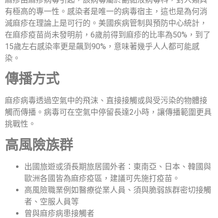
有極高的專一性。感染者是唯一的病毒宿主，這也是為何消
滅麻疹在理論上是可行的。美國疾病管制與預防中心統計，
在麻疹疫苗尚未發明前，6歲前得到麻疹的比率為50%，到了
15歲左右感染率更是飆到90%，意味著幾乎人人都可能感
染。
傳播方式
麻疹病毒透過空氣中的飛沫、直接接觸或與受污染的物體接
觸而傳播。病毒可在空氣中停留長達2小時，讓傳播範圍更具
挑戰性。
高風險族群
出國旅遊或須長期旅居國外者：東南亞、日本、韓國與
歐洲各國皆為麻疹疫區，建議可先施打疫苗。
高風險職業例如醫療從業人員、須與脆弱族群密切接觸
者、空服人員等
曾與麻疹病患接觸者