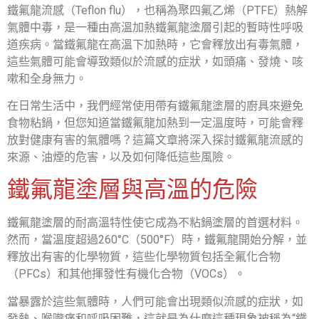
鐵氟龍流感（Teflon flu），也稱為聚四氟乙烯（PTFE）熱解
氣體中毒，是一種由高溫加熱鐵氟龍塗層引起的暫時性呼吸
道疾病。當鐵氟龍在高溫下加熱時，它會釋放出有毒氣體，
這些氣體可能會導致類似於流感的症狀，如頭痛、發燒、咳
嗽和全身無力。
在日常生活中，我們經常使用帶有鐵氟龍塗層的廚具來避免
食物粘鍋，但您知道當鐵氟龍加熱到一定溫度時，可能會釋
放對健康有害的氣體嗎？這篇文章將深入探討鐵氟龍流感的
來源、油煙的危害，以及如何降低這些風險。
鐵氟龍塗層與高溫的危險
鐵氟龍塗層的耐高溫特性使它成為不粘鍋塗層的首選材料。
然而，當溫度超過260°C（500°F）時，鐵氟龍開始分解，並
釋放出有害的化學物質，這些化學物質包括全氟化合物
（PFCs）和其他揮發性有機化合物（VOCs）。
當暴露於這些氣體時，人們可能會出現類似流感的症狀，如
發熱、喉嚨痛和呼吸困難，這就是為什麼這種現象被稱為“鐵