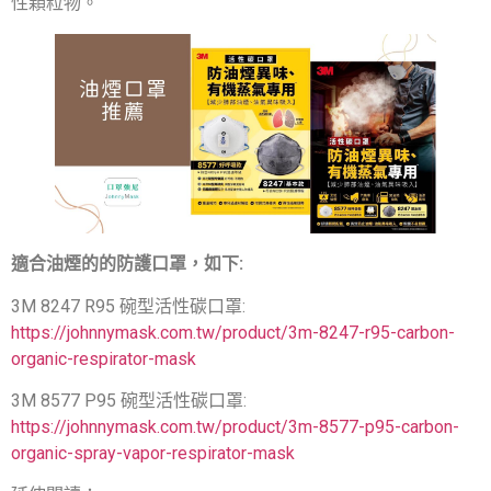
性顆粒物。
適合油煙的的防護口罩，如下:
3M 8247 R95 碗型活性碳口罩:
https://johnnymask.com.tw/product/3m-8247-r95-carbon-
organic-respirator-mask
3M 8577 P95 碗型活性碳口罩:
https://johnnymask.com.tw/product/3m-8577-p95-carbon-
organic-spray-vapor-respirator-mask