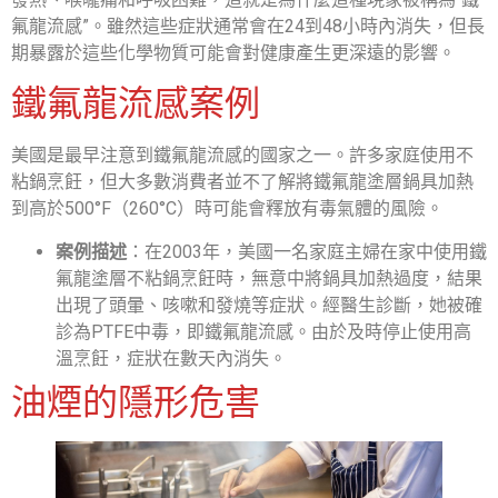
氟龍流感”。雖然這些症狀通常會在24到48小時內消失，但長
期暴露於這些化學物質可能會對健康產生更深遠的影響。
鐵氟龍流感案例
美國是最早注意到鐵氟龍流感的國家之一。許多家庭使用不
粘鍋烹飪，但大多數消費者並不了解將鐵氟龍塗層鍋具加熱
到高於500°F（260°C）時可能會釋放有毒氣體的風險。
案例描述
：在2003年，美國一名家庭主婦在家中使用鐵
氟龍塗層不粘鍋烹飪時，無意中將鍋具加熱過度，結果
出現了頭暈、咳嗽和發燒等症狀。經醫生診斷，她被確
診為PTFE中毒，即鐵氟龍流感。由於及時停止使用高
溫烹飪，症狀在數天內消失。
油煙的隱形危害