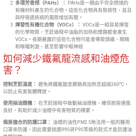
多環芳香烴（PAHs）：
PAHs是一類由不完全燃燒的
有機材料產生的化合物。這些化合物具有致癌性，並且
與呼吸道疾病的風險增加有關。
揮發性有機化合物（VOCs）：
VOCs是一組容易揮發
的化學物質，烹飪過程中油脂的加熱和煙霧都會產生
VOCs。長期暴露於這些化合物可能會導致頭痛、眼睛
和喉嚨刺激，甚至影響中樞神經
如何減少鐵氟龍流感和油煙危
害？
控制烹飪溫度：
避免將鐵氟龍塗層鍋具加熱至超過260°C，
以防止有害氣體釋放。
使用抽油煙機：
在烹飪過程中啟動抽油煙機，確保廚房通風
良好，有助於減少油煙中有害物質的積累。
佩掛適合的防護口罩：
油煙的油性PM2.5無法用一般的醫用
口罩來防護，因此需要挑選R95貨P95等級的款式才能防護油